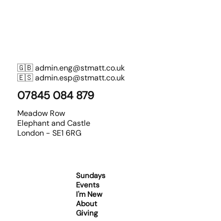
🇬🇧
admin.eng@stmatt.co.uk
🇪🇸
admin.esp@stmatt.co.uk
07845 084 879
Meadow Row
Elephant and Castle
London - SE1 6RG
Sundays
Events
I'm New
About
Giving