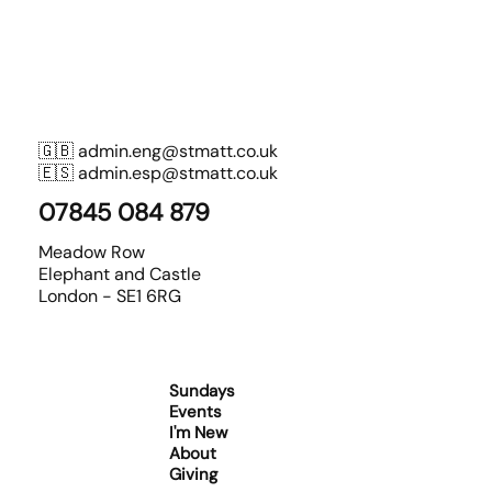
🇬🇧
admin.eng@stmatt.co.uk
🇪🇸
admin.esp@stmatt.co.uk
07845 084 879
Meadow Row
Elephant and Castle
London - SE1 6RG
Sundays
Events
I'm New
About
Giving