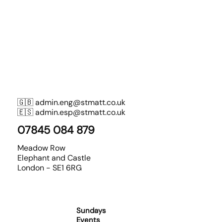
🇬🇧
admin.eng@stmatt.co.uk
🇪🇸
admin.esp@stmatt.co.uk
07845 084 879
Meadow Row
Elephant and Castle
London - SE1 6RG
Sundays
Events