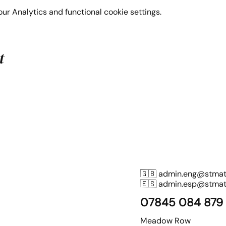
r Analytics and functional cookie settings.
t
🇬🇧
admin.eng@stmatt
🇪🇸
admin.esp@stmatt
07845 084 879
Meadow Row