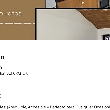
on
0
on SE1 6RG, UK
t
bles: ¡Asequible, Accesible y Perfecto para Cualquier Ocasión!