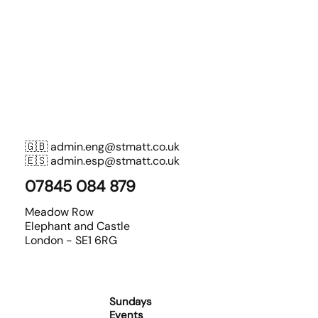
🇬🇧
admin.eng@stmatt.co.uk
🇪🇸
admin.esp@stmatt.co.uk
07845 084 879
Meadow Row
Elephant and Castle
London - SE1 6RG
Sundays
Events