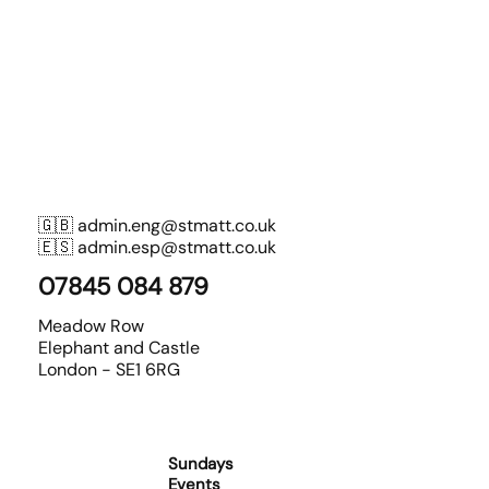
🇬🇧
admin.eng@stmatt.co.uk
🇪🇸
admin.esp@stmatt.co.uk
07845 084 879
Meadow Row
Elephant and Castle
London - SE1 6RG
Sundays
Events