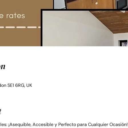
on
on SE1 6RG, UK
t
bles: ¡Asequible, Accesible y Perfecto para Cualquier Ocasión!