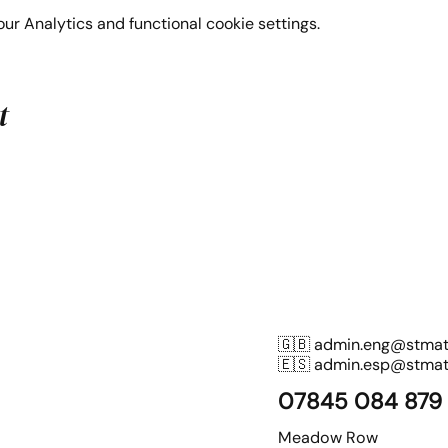
r Analytics and functional cookie settings.
t
🇬🇧
admin.eng@stmatt
🇪🇸
admin.esp@stmatt
07845 084 879
Meadow Row