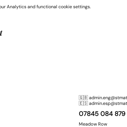
r Analytics and functional cookie settings.
t
🇬🇧
admin.eng@stmatt
🇪🇸
admin.esp@stmatt
07845 084 879
Meadow Row