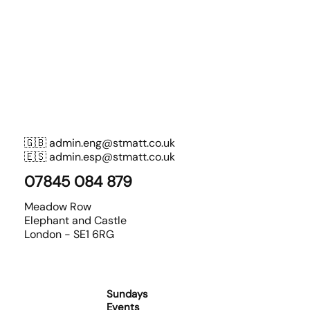
🇬🇧
admin.eng@stmatt.co.uk
🇪🇸
admin.esp@stmatt.co.uk
07845 084 879
Meadow Row
Elephant and Castle
London - SE1 6RG
Sundays
Events