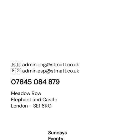
🇬🇧
admin.eng@stmatt.co.uk
🇪🇸
admin.esp@stmatt.co.uk
07845 084 879
Meadow Row
Elephant and Castle
London - SE1 6RG
Sundays
Events