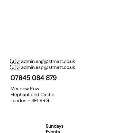
🇬🇧
admin.eng@stmatt.co.uk
🇪🇸
admin.esp@stmatt.co.uk
07845 084 879
Meadow Row
Elephant and Castle
London - SE1 6RG
Sundays
Events