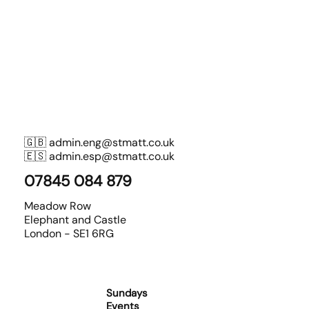
🇬🇧
admin.eng@stmatt.co.uk
🇪🇸
admin.esp@stmatt.co.uk
07845 084 879
Meadow Row
Elephant and Castle
London - SE1 6RG
Sundays
Events