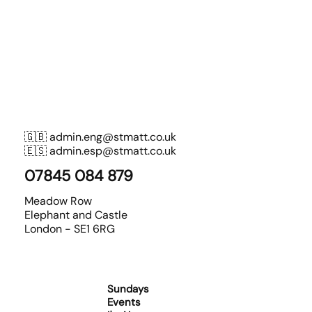
🇬🇧
admin.eng@stmatt.co.uk
🇪🇸
admin.esp@stmatt.co.uk
07845 084 879
Meadow Row
Elephant and Castle
London - SE1 6RG
Sundays
Events