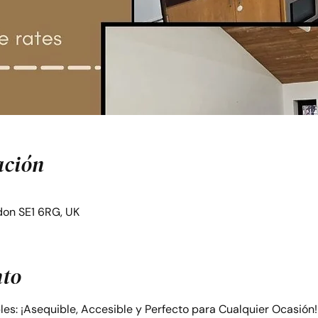
ación
on SE1 6RG, UK
nto
bles: ¡Asequible, Accesible y Perfecto para Cualquier Ocasión!