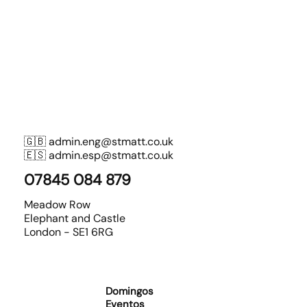
🇬🇧
admin.eng@stmatt.co.uk
🇪🇸
admin.esp@stmatt.co.uk
07845 084 879
Meadow Row
Elephant and Castle
London - SE1 6RG
Domingos
Eventos