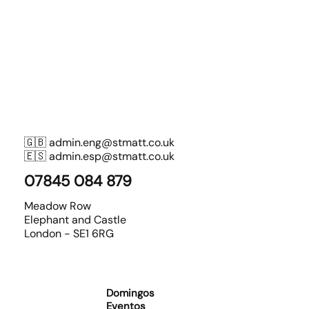
🇬🇧
admin.eng@stmatt.co.uk
🇪🇸
admin.esp@stmatt.co.uk
07845 084 879
Meadow Row
Elephant and Castle
London - SE1 6RG
Domingos
Eventos