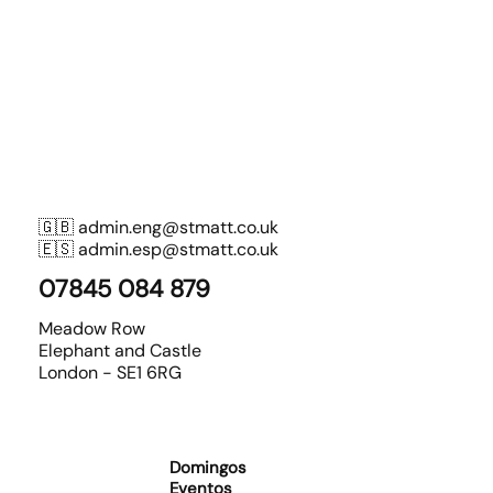
🇬🇧
admin.eng@stmatt.co.uk
🇪🇸
admin.esp@stmatt.co.uk
07845 084 879
Meadow Row
Elephant and Castle
London - SE1 6RG
Domingos
Eventos