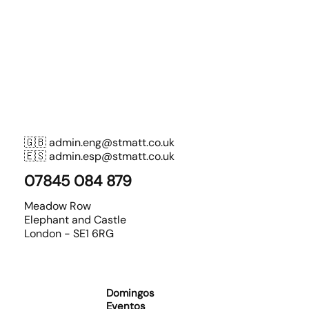
🇬🇧
admin.eng@stmatt.co.uk
🇪🇸
admin.esp@stmatt.co.uk
07845 084 879
Meadow Row
Elephant and Castle
London - SE1 6RG
Domingos
Eventos