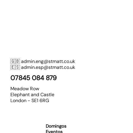
🇬🇧
admin.eng@stmatt.co.uk
🇪🇸
admin.esp@stmatt.co.uk
07845 084 879
Meadow Row
Elephant and Castle
London - SE1 6RG
Domingos
Eventos