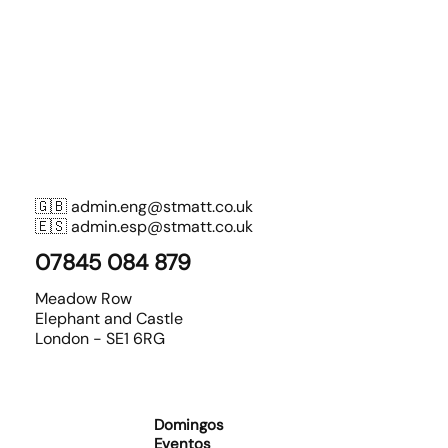
🇬🇧
admin.eng@stmatt.co.uk
🇪🇸
admin.esp@stmatt.co.uk
07845 084 879
Meadow Row
Elephant and Castle
London - SE1 6RG
Domingos
Eventos