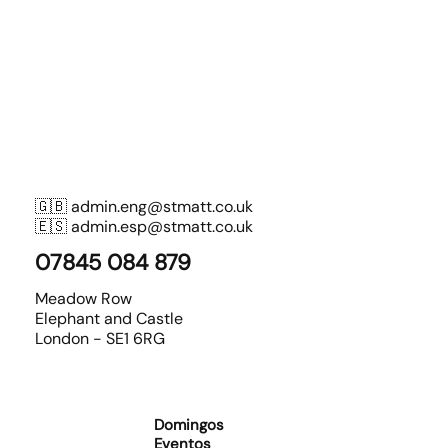
🇬🇧
admin.eng@stmatt.co.uk
🇪🇸
admin.esp@stmatt.co.uk
07845 084 879
Meadow Row
Elephant and Castle
London - SE1 6RG
Domingos
Eventos