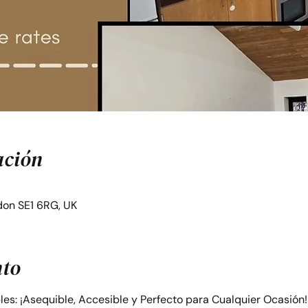
ación
on SE1 6RG, UK
nto
bles: ¡Asequible, Accesible y Perfecto para Cualquier Ocasión!