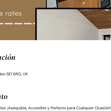
ación
on SE1 6RG, UK
nto
bles: ¡Asequible, Accesible y Perfecto para Cualquier Ocasión!